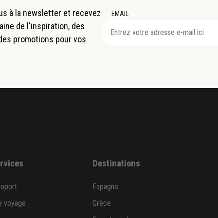
s à la newsletter et recevez
EMAIL
ne de l'inspiration, des
 des promotions pour vos
ervices
Destinations
roport
Espagne
e voyage
Grèce