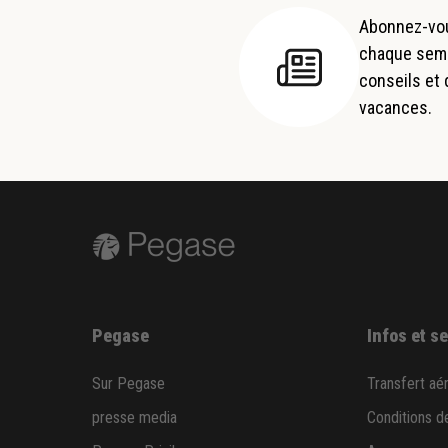
Abonnez-vou
chaque semai
conseils et
vacances.
Pegase
Infos et s
Sur Pegase
Transfert aé
presse media
Conditions d