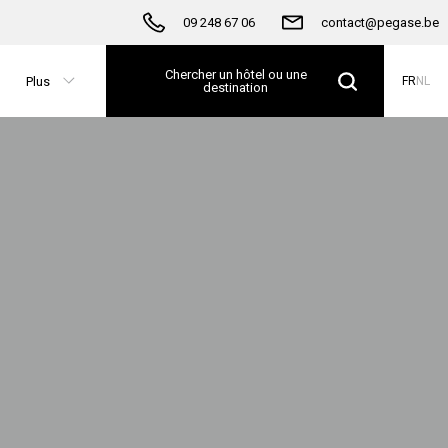
09 248 67 06
contact@pegase.be
Chercher un hôtel ou une
Plus
FR
NL
destination