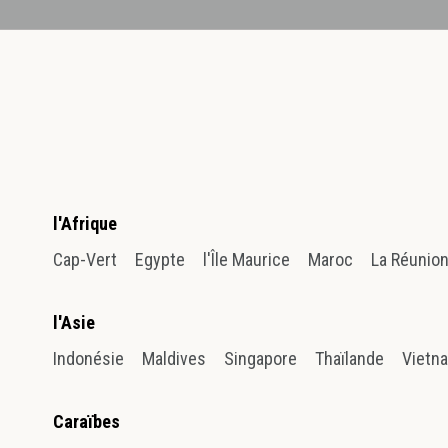
l'Afrique
Cap-Vert
Egypte
l'Île Maurice
Maroc
La Réunio
l'Asie
Indonésie
Maldives
Singapore
Thaïlande
Vietn
Caraïbes