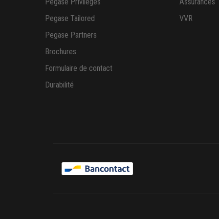
Pegase Privileges
Assurances
Pegase Tailored
VVR
Pegase Partners
Brochures
Formulaire de contact
Durabilité