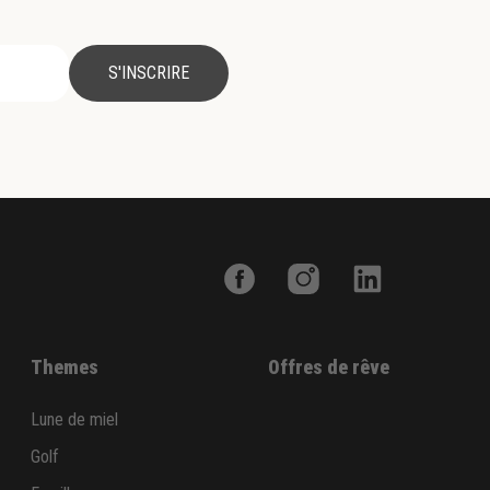
S'INSCRIRE
Themes
Offres de rêve
Lune de miel
Golf