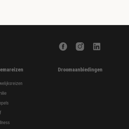
emareizen
Droomaanbiedingen
elijksreizen
ilie
ppels
f
lness