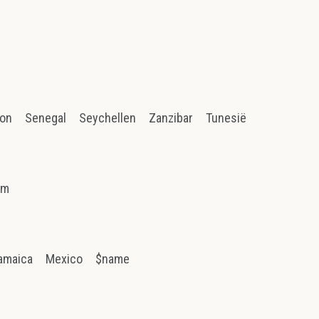
ion
Senegal
Seychellen
Zanzibar
Tunesië
am
amaica
Mexico
$name