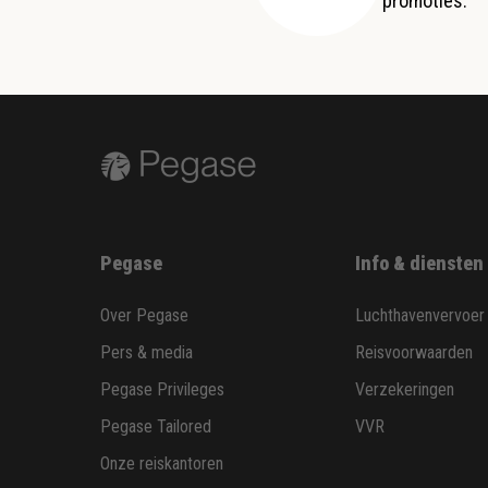
promoties.
Pegase
Info & diensten
Over Pegase
Luchthavenvervoer
Pers & media
Reisvoorwaarden
Pegase Privileges
Verzekeringen
Pegase Tailored
VVR
Onze reiskantoren