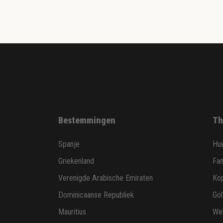
Bestemmingen
Th
Spanje
Huw
Griekenland
Fam
Verenigde Arabische Emiraten
Ko
Dominicaanse Republiek
Gol
Mauritius
Wel