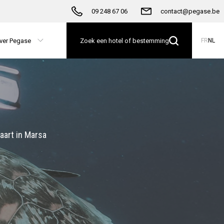
09 248 67 06
contact@pegase.be
ver Pegase
Zoek een hotel of bestemming
FR
NL
aart in Marsa