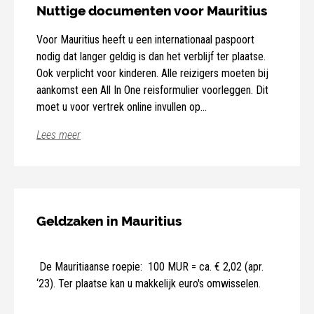
Nuttige documenten voor Mauritius
Voor Mauritius heeft u een internationaal paspoort
nodig dat langer geldig is dan het verblijf ter plaatse.
Ook verplicht voor kinderen. Alle reizigers moeten bij
aankomst een All In One reisformulier voorleggen. Dit
moet u voor vertrek online invullen op
https://safemauritius.govmu.org/ en een geprinte
Lees meer
versie ervan meenemen. Meer informatie vindt u op:
https://diplomatie.belgium.be/ en
op https://diplomatie.belgium.be/nl/reisadviezen
Geldzaken in Mauritius
De Mauritiaanse roepie: 100 MUR = ca. € 2,02 (apr.
‘23). Ter plaatse kan u makkelijk euro's omwisselen.