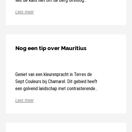
Mis de kans niet om de berg omhoog
te wandelen om te genieten van een
Lees meer
uitzonderlijk uitzicht over het eiland.
Nog een tip over Mauritius
Geniet van een kleurenpracht in Terres de
Sept Couleurs bij Chamarel. Dit gebied heeft
een golvend landschap met contrasterende
tinten, de grond kleurt blauw, groen, rood en
Lees meer
geel als gevolg van erosie van vulkaanas.