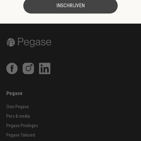
INSCHRIJVEN
Pegase
Over Pegase
Pers & media
Pegase Privileges
Pegase Tailored