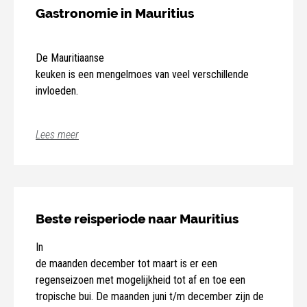
temperaturen (20°-26°).
Gastronomie in Mauritius
De Mauritiaanse
keuken is een mengelmoes van veel verschillende
invloeden.
Lees meer
Zo brachten de Chinezen
mie als gerecht mee. Uit India kwamen de rijst en de
curry. De Nederlanders
brachten herten, varkensvlees, rum, ananas, kokospalm,
… De Fransen brachten
Beste reisperiode naar Mauritius
specerijen en fruitplanten. De creolen leerden hen
verse vis bereiden. Zo
In
worden de visgerechten vaak geserveerd met een
de maanden december tot maart is er een
rougaille, dit is een saus van
regenseizoen met mogelijkheid tot af en toe een
Mauritiaanse tomaten, uien, knoflook, chilipepers en
tropische bui. De maanden juni t/m december zijn de
gember. Door de grote