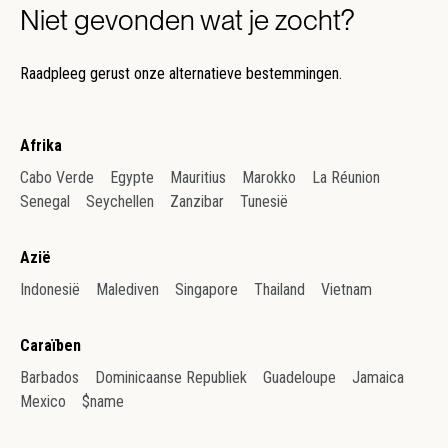
Niet gevonden wat je zocht?
Raadpleeg gerust onze alternatieve bestemmingen.
Afrika
Cabo Verde
Egypte
Mauritius
Marokko
La Réunion
Senegal
Seychellen
Zanzibar
Tunesië
Azië
Indonesië
Malediven
Singapore
Thailand
Vietnam
Caraïben
Barbados
Dominicaanse Republiek
Guadeloupe
Jamaica
Mexico
$name