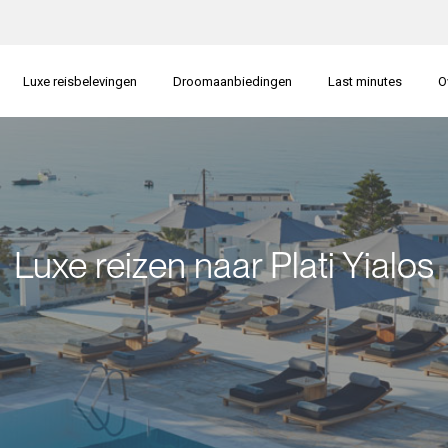
Luxe reisbelevingen
Droomaanbiedingen
Last minutes
O
Luxe reizen naar Plati Yialos