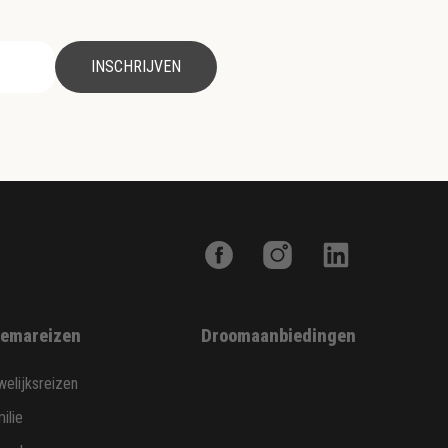
INSCHRIJVEN
emareizen
Droomaanbiedingen
elijksreizen
ilie