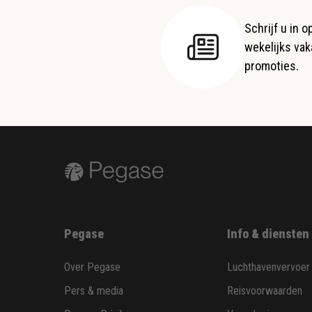
Schrijf u in 
wekelijks vaka
promoties.
Pegase
Info & diensten
Over Pegase
Luchthavenvervoer
Pers & media
Reisvoorwaarden