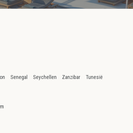
ion
Senegal
Seychellen
Zanzibar
Tunesië
am