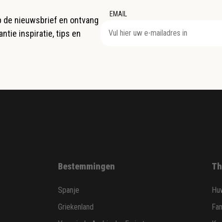
EMAIL
op de nieuwsbrief en ontvang
ntie inspiratie, tips en
Bestemmingen
Th
Spanje
Huw
Griekenland
Fam