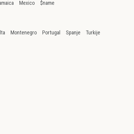
amaica
Mexico
$name
lta
Montenegro
Portugal
Spanje
Turkije