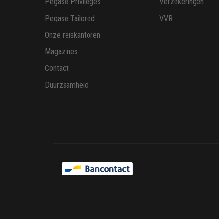
Pegase Privileges
Verzekeringen
Pegase Tailored
VVR
Onze reiskantoren
Magazines
Contact
Duurzaamheid