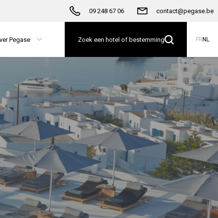
09 248 67 06
contact@pegase.be
ver Pegase
Zoek een hotel of bestemming
FR
NL