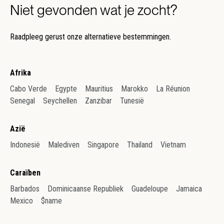
Niet gevonden wat je zocht?
Raadpleeg gerust onze alternatieve bestemmingen.
Afrika
Cabo Verde
Egypte
Mauritius
Marokko
La Réunion
Senegal
Seychellen
Zanzibar
Tunesië
Azië
Indonesië
Malediven
Singapore
Thailand
Vietnam
Caraïben
Barbados
Dominicaanse Republiek
Guadeloupe
Jamaica
Mexico
$name