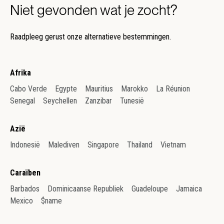
Niet gevonden wat je zocht?
Raadpleeg gerust onze alternatieve bestemmingen.
Afrika
Cabo Verde
Egypte
Mauritius
Marokko
La Réunion
Senegal
Seychellen
Zanzibar
Tunesië
Azië
Indonesië
Malediven
Singapore
Thailand
Vietnam
Caraïben
Barbados
Dominicaanse Republiek
Guadeloupe
Jamaica
Mexico
$name