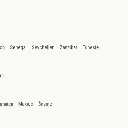
ion
Senegal
Seychellen
Zanzibar
Tunesië
am
amaica
Mexico
$name