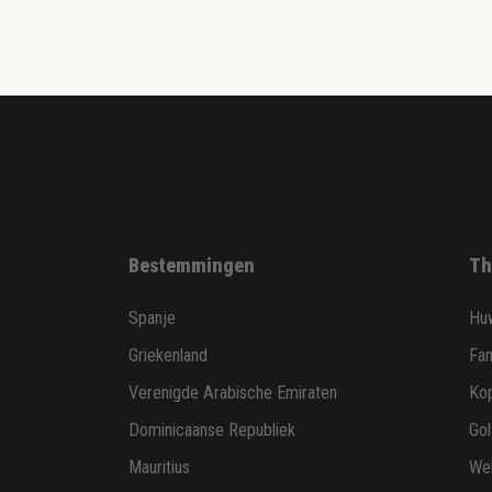
Bestemmingen
Th
Spanje
Huw
Griekenland
Fam
Verenigde Arabische Emiraten
Ko
Dominicaanse Republiek
Gol
Mauritius
Wel