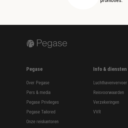
promoties.
Pegase
Info & diensten
Over Pegase
Luchthavenvervoer
Pers & media
Reisvoorwaarden
Pegase Privileges
Verzekeringen
Pegase Tailored
VVR
Onze reiskantoren