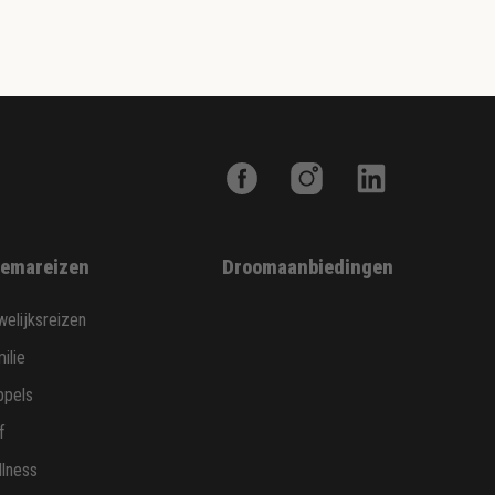
emareizen
Droomaanbiedingen
elijksreizen
ilie
ppels
f
lness