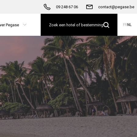
09 248 67 06
contact@pegase.be
ver Pegase
Zoek een hotel of bestemming
FR
NL