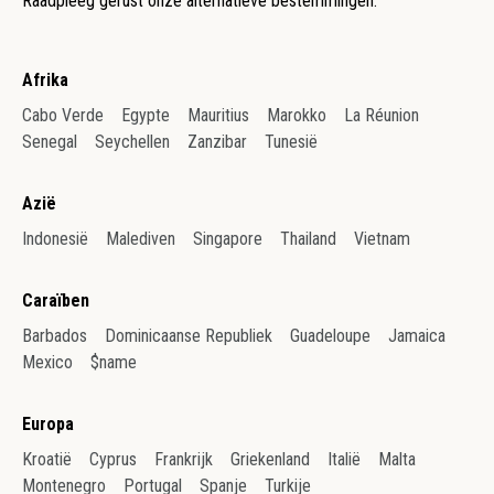
Raadpleeg gerust onze alternatieve bestemmingen.
Afrika
Cabo Verde
Egypte
Mauritius
Marokko
La Réunion
Senegal
Seychellen
Zanzibar
Tunesië
Azië
Indonesië
Malediven
Singapore
Thailand
Vietnam
Caraïben
Barbados
Dominicaanse Republiek
Guadeloupe
Jamaica
Mexico
$name
Europa
Kroatië
Cyprus
Frankrijk
Griekenland
Italië
Malta
Montenegro
Portugal
Spanje
Turkije