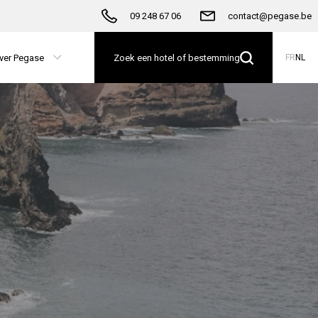
09 248 67 06
contact@pegase.be
ver Pegase
Zoek een hotel of bestemming
FR
NL