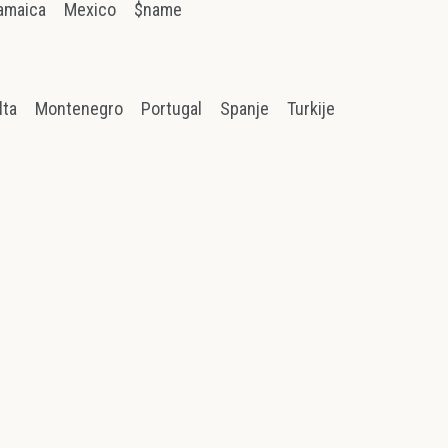
amaica
Mexico
$name
lta
Montenegro
Portugal
Spanje
Turkije