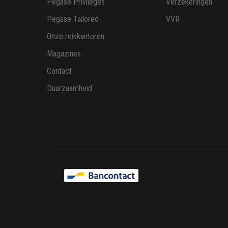
Pegase Privileges
Verzekeringen
Pegase Tailored
VVR
Onze reiskantoren
Magazines
Contact
Duurzaamheid