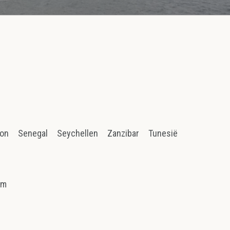
ion
Senegal
Seychellen
Zanzibar
Tunesië
am