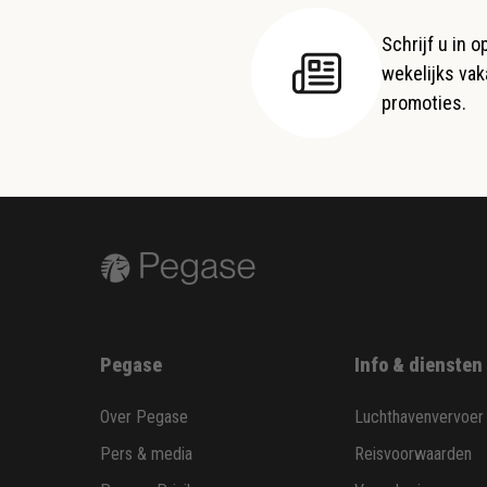
Schrijf u in 
wekelijks vaka
promoties.
Pegase
Info & diensten
Over Pegase
Luchthavenvervoer
Pers & media
Reisvoorwaarden