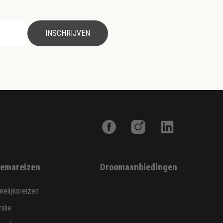
INSCHRIJVEN
emareizen
Droomaanbiedingen
elijksreizen
ilie