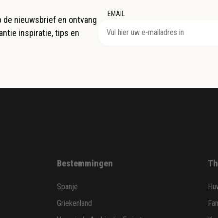
EMAIL
op de nieuwsbrief en ontvang
ntie inspiratie, tips en
Bestemmingen
Th
Spanje
Huw
Griekenland
Fam