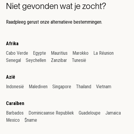
Niet gevonden wat je zocht?
Raadpleeg gerust onze alternatieve bestemmingen.
Afrika
Cabo Verde
Egypte
Mauritius
Marokko
La Réunion
Senegal
Seychellen
Zanzibar
Tunesië
Azië
Indonesië
Malediven
Singapore
Thailand
Vietnam
Caraïben
Barbados
Dominicaanse Republiek
Guadeloupe
Jamaica
Mexico
$name