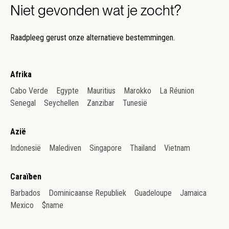
Niet gevonden wat je zocht?
Raadpleeg gerust onze alternatieve bestemmingen.
Afrika
Cabo Verde
Egypte
Mauritius
Marokko
La Réunion
Senegal
Seychellen
Zanzibar
Tunesië
Azië
Indonesië
Malediven
Singapore
Thailand
Vietnam
Caraïben
Barbados
Dominicaanse Republiek
Guadeloupe
Jamaica
Mexico
$name