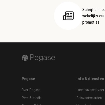
Schrijf u in 
wekelijks vaka
promoties.
Pegase
Info & diensten
Over Pegase
Luchthavenvervoer
Pers & media
Reisvoorwaarden