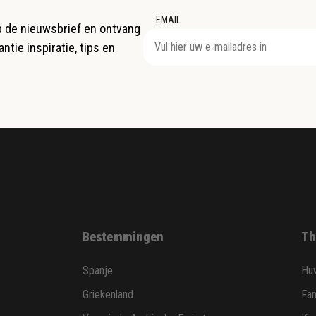
EMAIL
op de nieuwsbrief en ontvang
ntie inspiratie, tips en
Bestemmingen
Th
Spanje
Huw
Griekenland
Fam