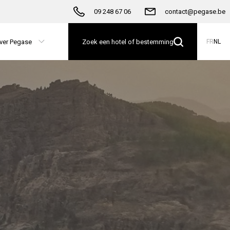
09 248 67 06
contact@pegase.be
ver Pegase
Zoek een hotel of bestemming
FR
NL