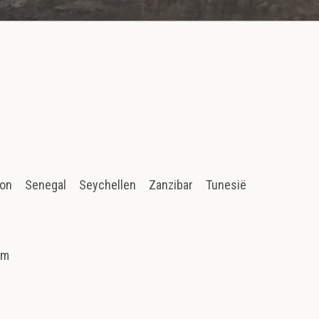
ion
Senegal
Seychellen
Zanzibar
Tunesië
am