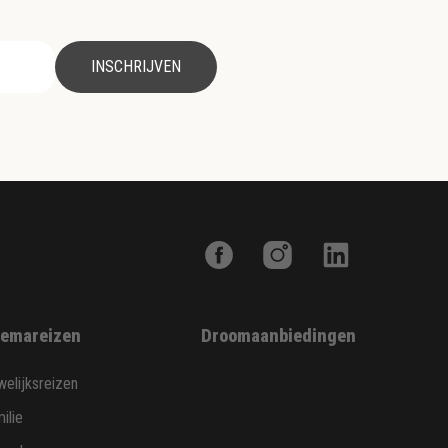
INSCHRIJVEN
emareizen
Droomaanbiedingen
elijksreizen
ilie