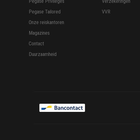
Pegase Privileges
Verzekeringen
Pegase Tailored
VVR
Onze reiskantoren
Magazines
Contact
Duurzaamheid