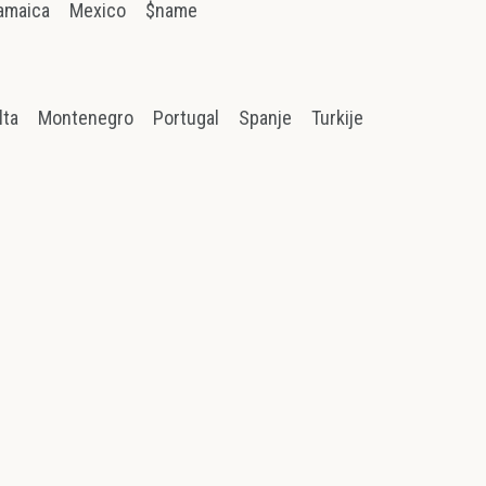
amaica
Mexico
$name
lta
Montenegro
Portugal
Spanje
Turkije