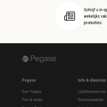
Schrijf u in 
wekelijks vaka
promoties.
Pegase
Info & diensten
Over Pegase
Luchthavenvervoer
Pers & media
Reisvoorwaarden