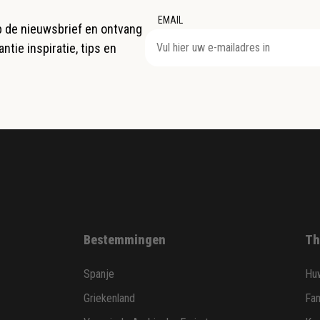
EMAIL
op de nieuwsbrief en ontvang
ntie inspiratie, tips en
Bestemmingen
Th
Spanje
Huw
Griekenland
Fam