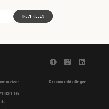
INSCHRIJVEN
emareizen
Droomaanbiedingen
elijksreizen
ilie