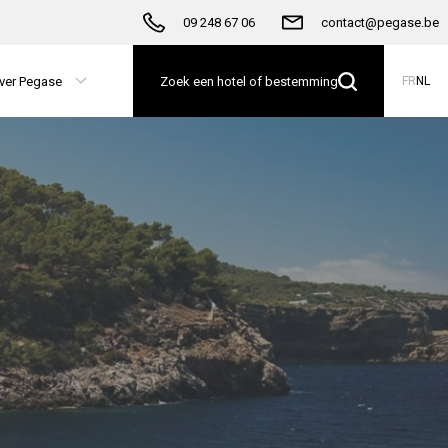
09 248 67 06
contact@pegase.be
ver Pegase
Zoek een hotel of bestemming
FR
NL