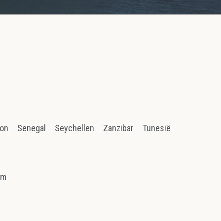
ion
Senegal
Seychellen
Zanzibar
Tunesië
am