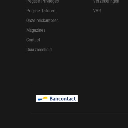
Pegase Privileges
Verzekeringen
Pegase Tailored
VVR
Onze reiskantoren
Magazines
Contact
Duurzaamheid