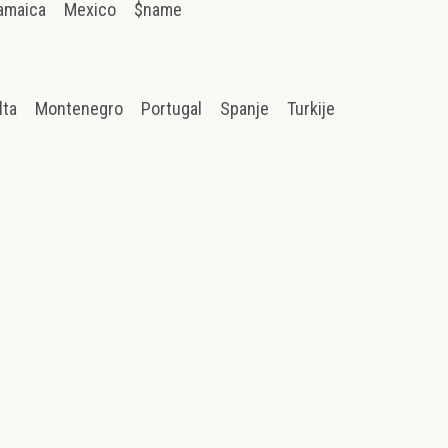
amaica
Mexico
$name
lta
Montenegro
Portugal
Spanje
Turkije