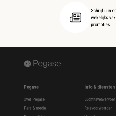
Schrijf u in 
wekelijks vaka
promoties.
Pegase
Info & diensten
Over Pegase
Luchthavenvervoer
Pers & media
Reisvoorwaarden