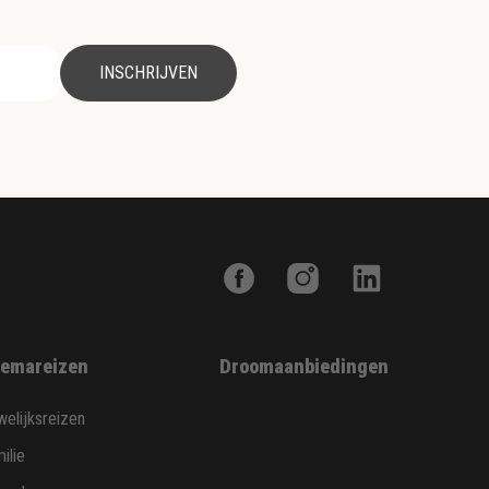
INSCHRIJVEN
emareizen
Droomaanbiedingen
elijksreizen
ilie