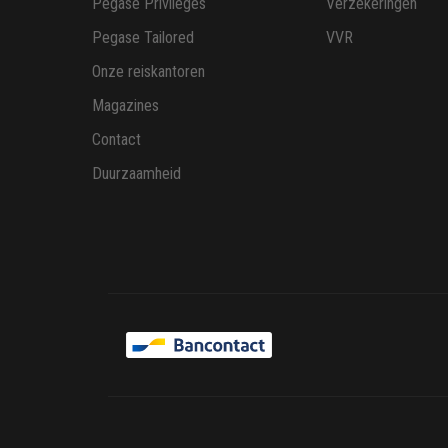
Pegase Privileges
Verzekeringen
Pegase Tailored
VVR
Onze reiskantoren
Magazines
Contact
Duurzaamheid