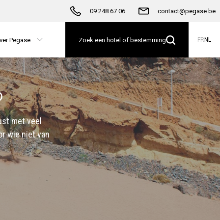
09 248 67 06
contact@pegase.be
ver Pegase
Zoek een hotel of bestemming
FR
NL
o
ust met veel
or wie niet van