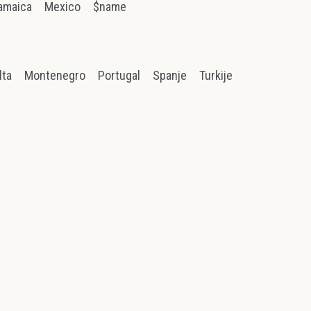
amaica
Mexico
$name
lta
Montenegro
Portugal
Spanje
Turkije