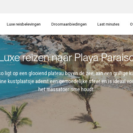
Luxe reisbelevingen
Droomaanbiedingen
Last minutes
O
Luxe reizen naar Playa Parais
so ligt op een glooiend plateau boven de zee, aan een grillige k
eine kustplaatsje ademt een gemoedelijke sfeer en is ideaal vo
het massatoerisme houdt.