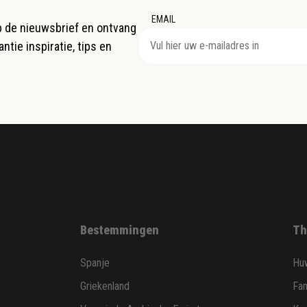
EMAIL
op de nieuwsbrief en ontvang
ntie inspiratie, tips en
Bestemmingen
Th
Spanje
Huw
Griekenland
Fam