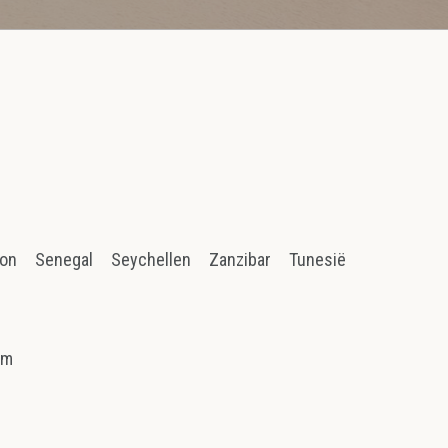
ion
Senegal
Seychellen
Zanzibar
Tunesië
am