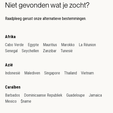
Niet gevonden wat je zocht?
Raadpleeg gerust onze alternatieve bestemmingen.
Afrika
Cabo Verde
Egypte
Mauritius
Marokko
La Réunion
Senegal
Seychellen
Zanzibar
Tunesië
Azië
Indonesië
Malediven
Singapore
Thailand
Vietnam
Caraïben
Barbados
Dominicaanse Republiek
Guadeloupe
Jamaica
Mexico
$name