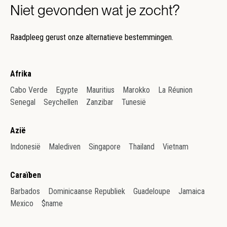
Niet gevonden wat je zocht?
Raadpleeg gerust onze alternatieve bestemmingen.
Afrika
Cabo Verde
Egypte
Mauritius
Marokko
La Réunion
Senegal
Seychellen
Zanzibar
Tunesië
Azië
Indonesië
Malediven
Singapore
Thailand
Vietnam
Caraïben
Barbados
Dominicaanse Republiek
Guadeloupe
Jamaica
Mexico
$name