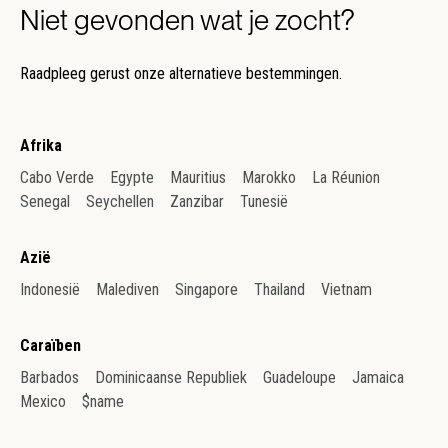
Niet gevonden wat je zocht?
Raadpleeg gerust onze alternatieve bestemmingen.
Afrika
Cabo Verde
Egypte
Mauritius
Marokko
La Réunion
Senegal
Seychellen
Zanzibar
Tunesië
Azië
Indonesië
Malediven
Singapore
Thailand
Vietnam
Caraïben
Barbados
Dominicaanse Republiek
Guadeloupe
Jamaica
Mexico
$name