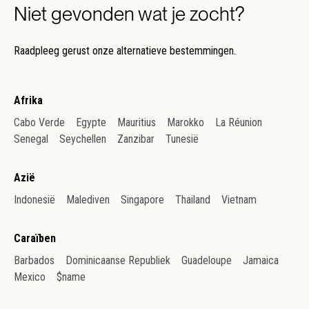
Niet gevonden wat je zocht?
Raadpleeg gerust onze alternatieve bestemmingen.
Afrika
Cabo Verde
Egypte
Mauritius
Marokko
La Réunion
Senegal
Seychellen
Zanzibar
Tunesië
Azië
Indonesië
Malediven
Singapore
Thailand
Vietnam
Caraïben
Barbados
Dominicaanse Republiek
Guadeloupe
Jamaica
Mexico
$name