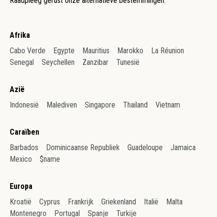
Raadpleeg gerust onze alternatieve bestemmingen.
Afrika
Cabo Verde
Egypte
Mauritius
Marokko
La Réunion
Senegal
Seychellen
Zanzibar
Tunesië
Azië
Indonesië
Malediven
Singapore
Thailand
Vietnam
Caraïben
Barbados
Dominicaanse Republiek
Guadeloupe
Jamaica
Mexico
$name
Europa
Kroatië
Cyprus
Frankrijk
Griekenland
Italië
Malta
Montenegro
Portugal
Spanje
Turkije