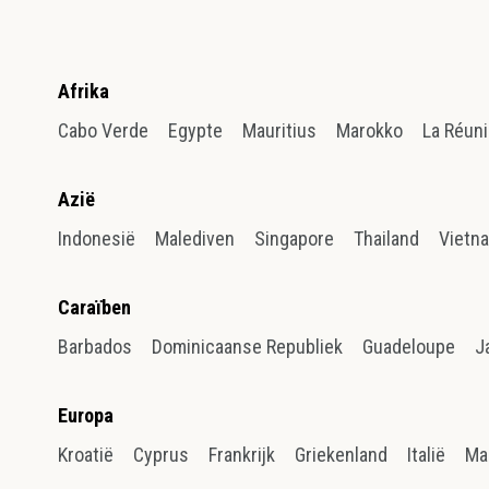
Afrika
Cabo Verde
Egypte
Mauritius
Marokko
La Réun
Azië
Indonesië
Malediven
Singapore
Thailand
Vietn
Caraïben
Barbados
Dominicaanse Republiek
Guadeloupe
J
Europa
Kroatië
Cyprus
Frankrijk
Griekenland
Italië
Ma