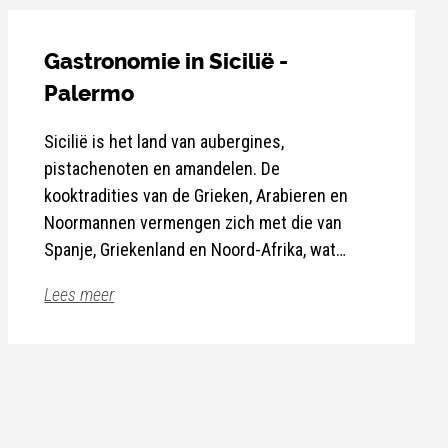
Gastronomie in Sicilië -
Palermo
Sicilië is het land van aubergines,
pistachenoten en amandelen. De
kooktradities van de Grieken, Arabieren en
Noormannen vermengen zich met die van
Spanje, Griekenland en Noord-Afrika, wat
resulteert in een fantastische smeltkroes van
Lees meer
smaken en unieke gerechten. Pasta con le
Vis en zeevruchten, met name Sardientjes,
sarde (pasta met sardines, wilde venkel,
mosselen, ansjovis, tonijn en zwaardvis
rozijnen, saffraan en pijnboompitten) is een
overheersen. In de bergstreken zijn lams- en
van de bekendste gerechten van Sicilië.
varkensvlees populair. Deze streken
produceren uitzonderlijke kazen zoals ricotta,
caciocavallo (een soort rijpe ricotta) en