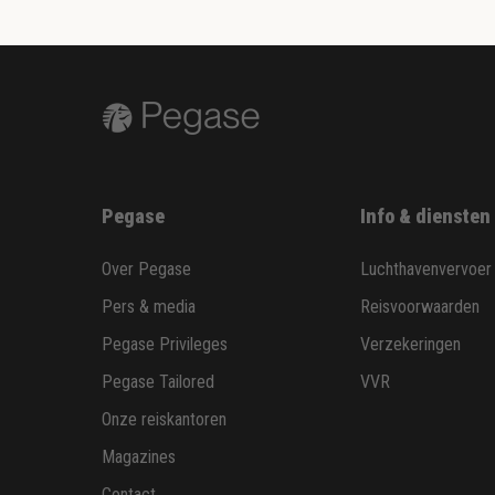
Pegase
Info & diensten
Over Pegase
Luchthavenvervoer
Pers & media
Reisvoorwaarden
Pegase Privileges
Verzekeringen
Pegase Tailored
VVR
Onze reiskantoren
Magazines
Contact