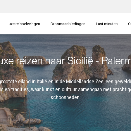
Luxe reisbelevingen
Droomaanbiedingen
Last minutes
O
uxe reizen naar Sicilië - Paler
 grootste eiland in Italië en in de Middellandse Zee, een geweldi
s en tradities, waar kunst en cultuur samengaan met prachtige
schoonheden.