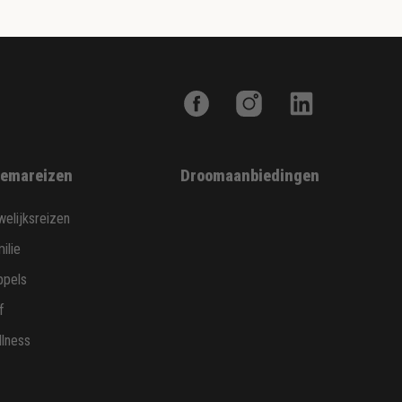
emareizen
Droomaanbiedingen
elijksreizen
ilie
ppels
f
lness