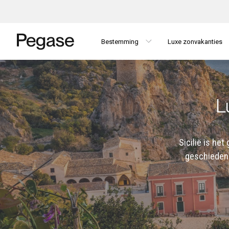
Bestemming
Luxe zonvakanties
L
Sicilië is het
geschiedeni