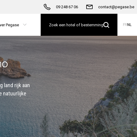
09 248 67 06
contact@pegase.be
ver Pegase
Zoek een hotel of bestemming
FR
NL
mo
g land rijk aan
 natuurlijke