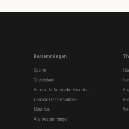
Bestemmingen
Th
Spanje
Huw
Griekenland
Fam
Verenigde Arabische Emiraten
Ko
Dominicaanse Republiek
Gol
Mauritius
Wel
Alle bestemmingen