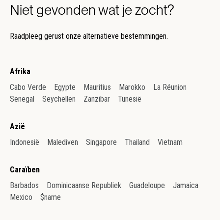
Niet gevonden wat je zocht?
Raadpleeg gerust onze alternatieve bestemmingen.
Afrika
Cabo Verde
Egypte
Mauritius
Marokko
La Réunion
Senegal
Seychellen
Zanzibar
Tunesië
Azië
Indonesië
Malediven
Singapore
Thailand
Vietnam
Caraïben
Barbados
Dominicaanse Republiek
Guadeloupe
Jamaica
Mexico
$name